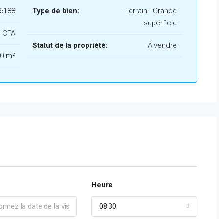
-6188
Type de bien:
Terrain - Grande
superficie
F CFA
Statut de la propriété:
A vendre
0 m²
Heure
08:30