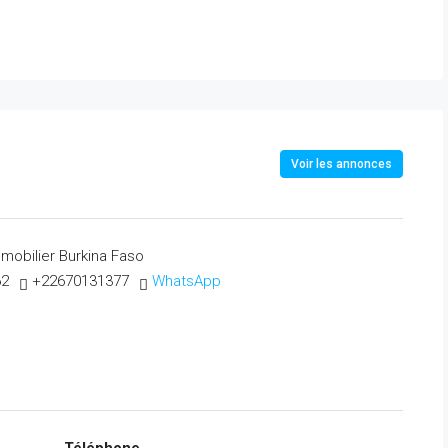
Voir les annonces
mobilier Burkina Faso
62
+22670131377
WhatsApp