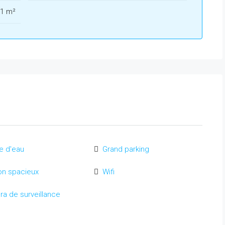
1 m²
le d'eau
Grand parking
on spacieux
Wifi
a de surveillance