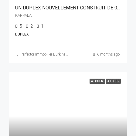
UN DUPLEX NOUVELLEMENT CONSTRUIT DE 08 PIÈCES EN LOCATION A KARPALA
KARPALA
5
2
1
DUPLEX
Perfector Immobilier Burkina Faso
6 months ago
A LOUER
A LOUER