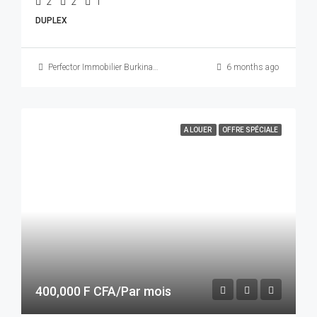
2
2
1
DUPLEX
Perfector Immobilier Burkina Faso
6 months ago
A LOUER
OFFRE SPÉCIALE
400,000 F CFA/Par mois