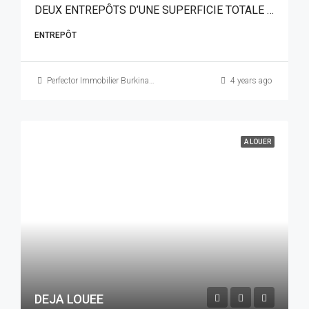
DEUX ENTREPÔTS D’UNE SUPERFICIE TOTALE DE 400 M² EN LOCATION A OUAGADOUGOU QUARTIER KOSSOGHIN SUR PERFECTOR IMMOBILIER
ENTREPÔT
Perfector Immobilier Burkina Faso
4 years ago
A LOUER
DEJA LOUEE