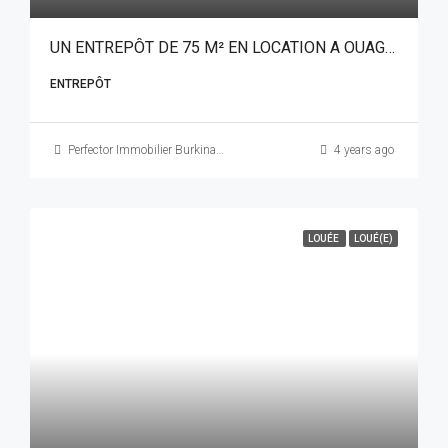
UN ENTREPÔT DE 75 M² EN LOCATION A OUAGADOUGOU QUARTIER PATTE D’OIE SUR PERFECTOR IMMOBILIER
ENTREPÔT
Perfector Immobilier Burkina Faso
4 years ago
LOUÉE
LOUÉ(E)