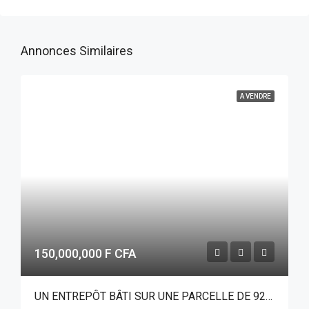
Annonces Similaires
A VENDRE
150,000,000 F CFA
UN ENTREPÔT BÂTI SUR UNE PARCELLE DE 928 M² EN VENTE A TAMPOUY, EN BORDURE DE L’AVENUE YATENGA SUR PERFECTOR IMMOBILIER